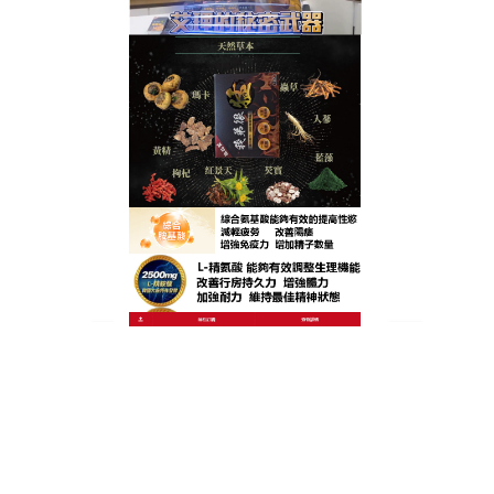
品推薦三倍延時，有效延長性愛時間20分鐘以上，讓
您肆意享受。
作
發
分
admin
2024 年 12 月 25 日
男性保健食品推薦
者
佈
類
日
期:
文
上一篇文章
章
增長增粗藥具有很强的補益肝腎、補
上
一
氣養血等作用
導
篇
覽
文
章:
下一篇文章
增長增粗藥幫助陽痿男性在有性需求
下
一
時持久性勃起的效果
篇